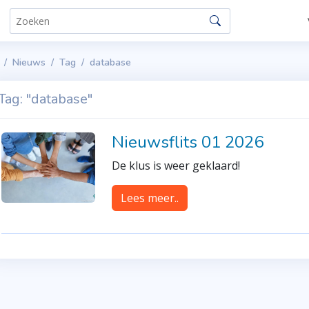
Nieuws
Tag
database
Tag: "database"
Nieuwsflits 01 2026
De klus is weer geklaard!
Lees meer..