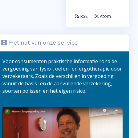
RSS
Atom
Het nut van onze service
Voor consumenten praktische informatie rond de
vergoeding van fysio-, oefen- en ergotherapie door
verzekeraars. Zoals de verschillen in vergoeding
vanuit de basis- en de aanvullende verzekering,
soorten polissen en het eigen risico.