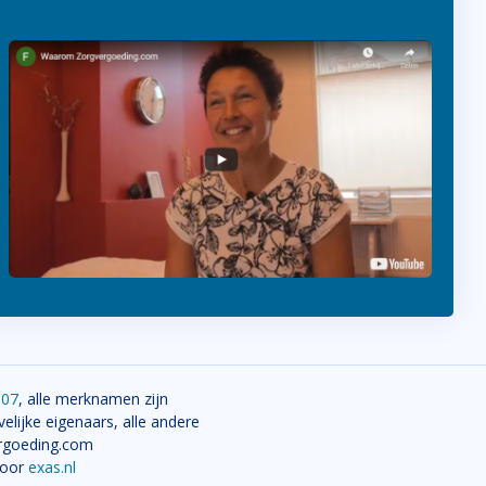
107
, alle merknamen zijn
elijke eigenaars, alle andere
ergoeding.com
door
exas.nl