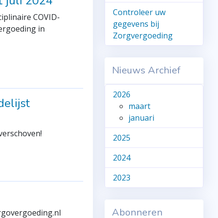
1 juli 2024
Controleer uw
ciplinaire COVID-
gegevens bij
ergoeding in
Zorgvergoeding
Nieuws Archief
2026
elijst
maart
januari
verschoven!
2025
2024
2023
Abonneren
rgovergoeding.nl